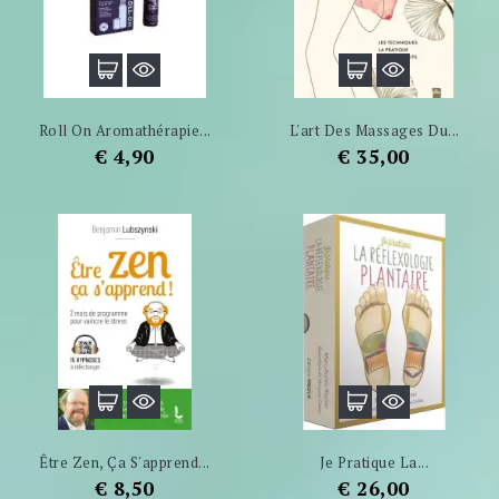
Roll On Aromathérapie...
L'art Des Massages Du...
Prijs
Prijs
€ 4,90
€ 35,00
Être Zen, Ça S'apprend...
Je Pratique La...
Prijs
Prijs
€ 8,50
€ 26,00