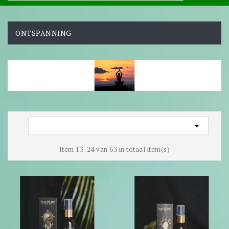
ONTSPANNING

Item 13-24 van 63 in totaal item(s)