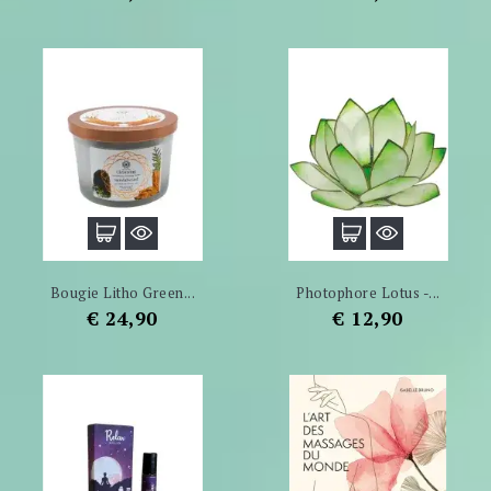
Bougie Litho Green...
Photophore Lotus -...
Prijs
Prijs
€ 24,90
€ 12,90