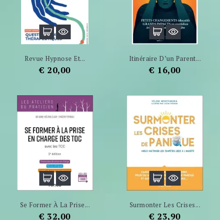
Revue Hypnose Et...
Itinéraire D’un Parent...
Prijs
Prijs
€ 20,00
€ 16,00
Se Former À La Prise...
Surmonter Les Crises...
Prijs
Prijs
€ 32,00
€ 23,90