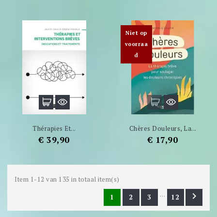
Niet op
voorraa
d
Thérapies Et...
Chères Douleurs, La...
Prijs
Prijs
€ 39,90
€ 17,90
Item 1-12 van 135 in totaal item(s)
…

1
2
3
12