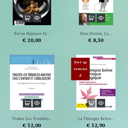
Revue Hypnose Et...
Bien Dormir, Ça...
Prijs
Prijs
€ 20,00
€ 8,50
Niet op
voorraa
d
Traiter Les Troubles...
La Thérapie Brève...
Prijs
Prijs
€ 32,00
€ 32,90