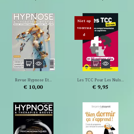
Niet op
voorraa
d
Revue Hypnose Et...
Les TCC Pour Les Nuls...
Prijs
Prijs
€ 10,00
€ 9,95