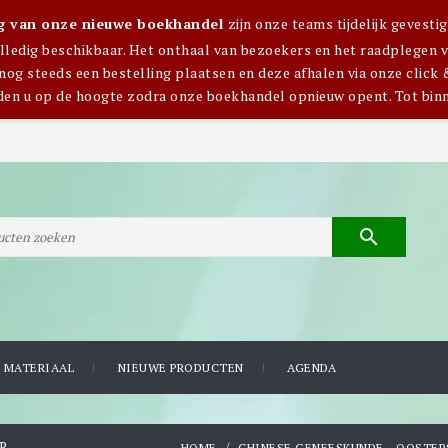
ng van onze nieuwe boekhandel
zijn onze teams tijdelijk gevest
olledig beschikbaar. Het onthaal van bezoekers en het raadplegen van
nog steeds een bestelling plaatsen en deze afhalen via onze click 
den u op de hoogte zodra onze boekhandel opnieuw opent. Tot bin

 MATERIAAL
NIEUWE PRODUCTEN
AGENDA
R
HOME
CHINESE GENEESKUNDE - OOSTER