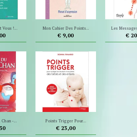
t Vous !...
Mon Cahier Des Points...
Les Messages
Prijs
Prij
,00
€ 9,00
€ 2
Chan -...
Points Trigger Pour...
Prijs
,30
€ 23,00