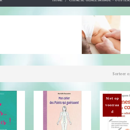
Sorteer o
Niet op
voorraa
d