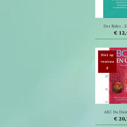
Des Rides... E
Prijs
€ 12
Niet op
voorraa
d
ABC Du Dien 
Prijs
€ 20