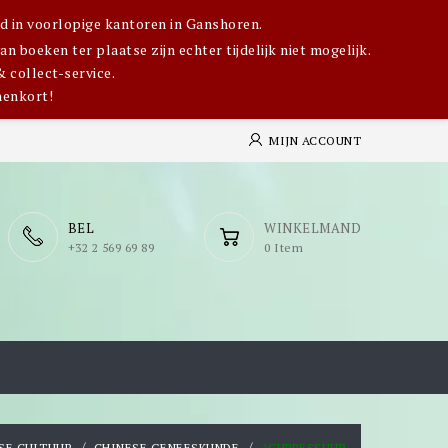
igd in voorlopige kantoren in Ganshoren.
 boeken ter plaatse zijn echter tijdelijk niet mogelijk.
& collect-service.
nenkort!
MIJN ACCOUNT
BEL
WINKELMAND
​+32 2 569 69 89
0 Item
SE CULTUUR
CHINESE GENEESKUNDE
ACUPRESSUUR