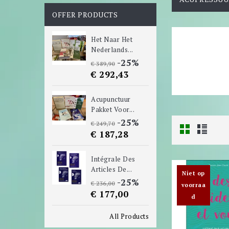
OFFER PRODUCTS
Het Naar Het
Nederlands...
-25%
€ 389,90
€ 292,43
Acupunctuur
Pakket Voor...
-25%
€ 249,70
€ 187,28
Intégrale Des
Articles De...
Niet op
-25%
€ 236,00
voorraa
€ 177,00
d
All Products