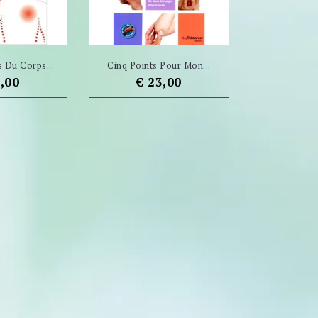
 Du Corps...
Cinq Points Pour Mon...
s
Prijs
0,00
€ 23,00