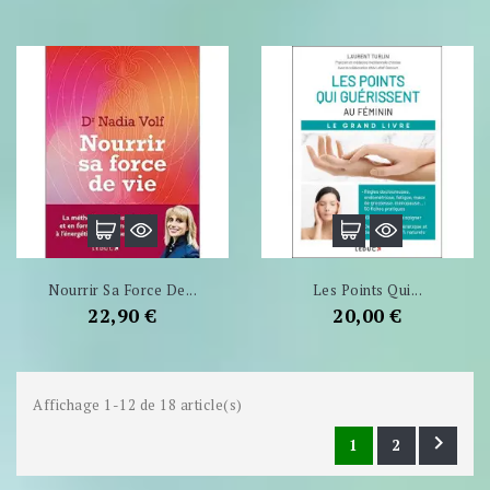
Nourrir Sa Force De...
Les Points Qui...
Prix
Prix
22,90 €
20,00 €
Affichage 1-12 de 18 article(s)

1
2