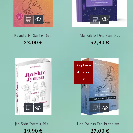
Beauté Et Santé Du...
Ma Bible Des Points...
Prix
Prix
22,00 €
32,90 €
Rupture
de stoc
k
Jin Shin Jyutsu, Ma...
Les Points De Pression...
Prix
Prix
19,90 €
27,00 €