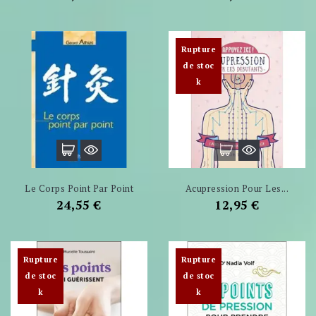
Rupture
de stoc
k
Le Corps Point Par Point
Acupression Pour Les...
Prix
Prix
24,55 €
12,95 €
Rupture
Rupture
de stoc
de stoc
k
k