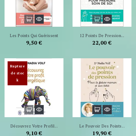
Les Points Qui Guérissent
12 Points De Pression...
Prix
Prix
9,50 €
22,00 €
Rupture
de stoc
k
Découvrez Votre Profil...
Le Pouvoir Des Points...
Prix
Prix
9,10 €
19,90 €