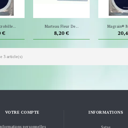
obille...
Marteau Fleur De...
Magrain® Mi
Prix
Prix
0 €
8,20 €
20,
e 3 article(s)
VOTRE COMPTE
INFORMATIONS
Informations personnelles
Satas