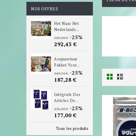
NOS OFFRES
Het Naar Het
Nederlands...
-25%
389,90 €
292,43 €
Acupunctuur
Pakket Voor...
-25%
249,70 €
187,28 €
Intégrale Des
Articles De...
-25%
236,00 €
177,00 €
Tous les produits