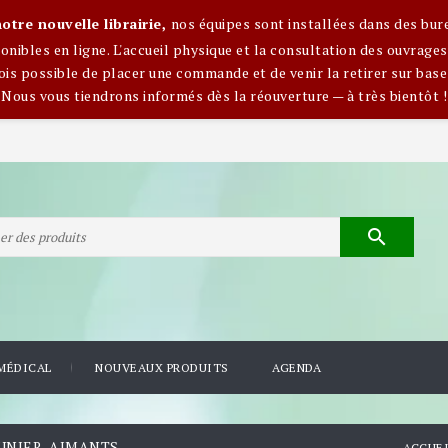
otre nouvelle librairie,
nos équipes sont installées dans des bur
nibles en ligne. L'accueil physique et la consultation des ouvra
ois possible de placer une commande et de venir la retirer sur base
Nous vous tiendrons informés dès la réouverture — à très bientôt !

MÉDICAL
NOUVEAUX PRODUITS
AGENDA
UNIER, AIMANTS
ACCUEI