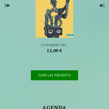
La Sculpture Du...
Prix
12,00 €
TOUS LES PRODUITS
AGENDA