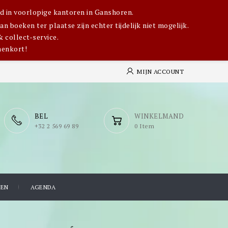
igd in voorlopige kantoren in Ganshoren.
 boeken ter plaatse zijn echter tijdelijk niet mogelijk.
& collect-service.
nenkort!
MIJN ACCOUNT
BEL
WINKELMAND
​+32 2 569 69 89
0 Item
TEN
AGENDA