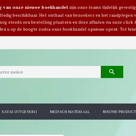
ng van onze nieuwe boekhandel
zijn onze teams tijdelijk gevest
olledig beschikbaar. Het onthaal van bezoekers en het raadplegen van
nog steeds een bestelling plaatsen en deze afhalen via onze click 
den u op de hoogte zodra onze boekhandel opnieuw opent. Tot bin

SATAS UITGEVERIJ
MEDISCH MATERIAAL
NIEUWE PRODUC