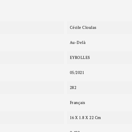
Cécile Cloulas
Au-Delà
EYROLLES
05/2021
282
Français
16 X 1.8 X 22 Cm