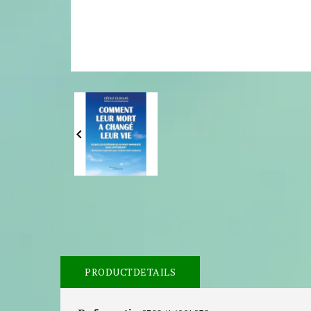

PRODUCTDETAILS