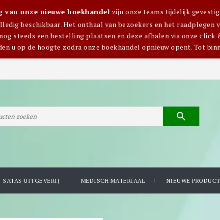
ng van onze nieuwe boekhandel
zijn onze teams tijdelijk gevest
olledig beschikbaar. Het onthaal van bezoekers en het raadplegen van
nog steeds een bestelling plaatsen en deze afhalen via onze click 
den u op de hoogte zodra onze boekhandel opnieuw opent. Tot bin

SATAS UITGEVERIJ
MEDISCH MATERIAAL
NIEUWE PRODUC