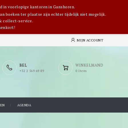
igd in voorlopige kantoren in Ganshoren.
 boeken ter plaatse zijn echter tijdelijk niet mogelijk.
& collect-service.
nenkort!
MIJN ACCOUNT
BEL
WINKELMAND
​+32 2 569 69 89
0 Item
TEN
AGENDA