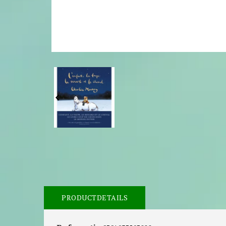

PRODUCTDETAILS