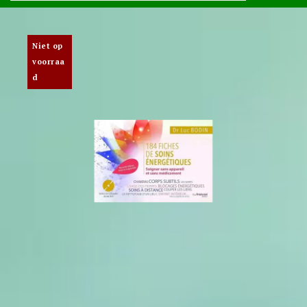
Niet op
voorraa
d