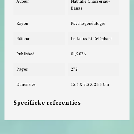
Auteur
Nathalie Chassériau-
Banas
Rayon
Psychogénéalogie
Editeur
Le Lotus Et L'éléphant
Published
01/2026
Pages
272
Dimensies
15.4 X 2.3 X 23.5 Cm
Specifieke referenties