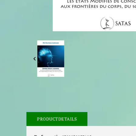

PRODUCTDETAILS