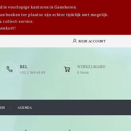
igd in voorlopige kantoren in Ganshoren.
 boeken ter plaatse zijn echter tijdelijk niet mogelijk.
& collect-service.
nenkort!
MIJN ACCOUNT
BEL
WINKELMAND
​+32 2 569 69 89
0 Item
TEN
AGENDA