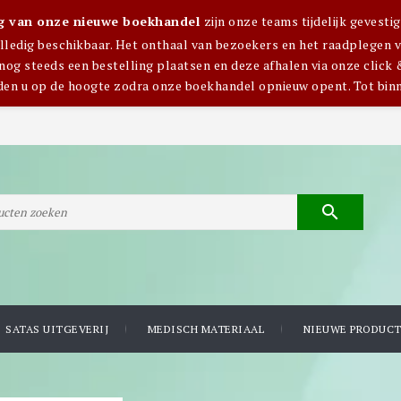
ng van onze nieuwe boekhandel
zijn onze teams tijdelijk gevest
olledig beschikbaar. Het onthaal van bezoekers en het raadplegen van
nog steeds een bestelling plaatsen en deze afhalen via onze click 
den u op de hoogte zodra onze boekhandel opnieuw opent. Tot bin

SATAS UITGEVERIJ
MEDISCH MATERIAAL
NIEUWE PRODUC