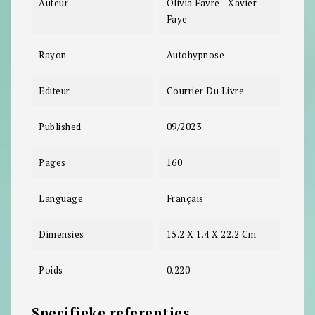
Auteur
Olivia Favre - Xavier
Faye
Rayon
Autohypnose
Editeur
Courrier Du Livre
Published
09/2023
Pages
160
Language
Français
Dimensies
15.2 X 1.4 X 22.2 Cm
Poids
0.220
Specifieke referenties