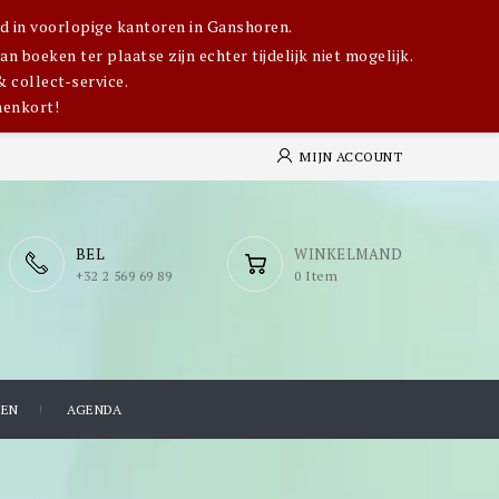
igd in voorlopige kantoren in Ganshoren.
 boeken ter plaatse zijn echter tijdelijk niet mogelijk.
& collect-service.
nenkort!
MIJN ACCOUNT
BEL
WINKELMAND
​+32 2 569 69 89
0 Item
TEN
AGENDA