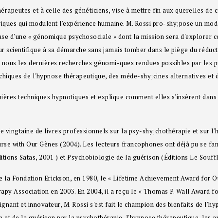
peutes et à celle des généticiens, vise à mettre fin aux querelles de clo
ques qui modulent l'expérience humaine. M. Rossi pro-shy;pose un modèl
 base d'une « génomique psychosociale » dont la mission sera d'explorer 
ur scientifique à sa démarche sans jamais tomber dans le piège du réduc
 nous les dernières recherches génomi-ques rendues possibles par les p
ques de l'hypnose thérapeutique, des méde-shy;cines alternatives et de
ernières techniques hypnotiques et explique comment elles s'insèrent da
ne vingtaine de livres professionnels sur la psy-shy;chothérapie et sur l
se with Our Gènes (2004). Les lecteurs francophones ont déjà pu se fa
itions Satas, 2001 ) et Psychobiologie de la guérison (Éditions Le Souffl
la Fondation Erickson, en 1980, le « Lifetime Achievement Award for Ou
apy Association en 2003. En 2004, il a reçu le « Thomas P. Wall Award fo
gnant et innovateur, M. Rossi s'est fait le champion des bienfaits de l'hyp
et de la guérison par la psychothérapie, l'hypnose thérapeutique, les arts,