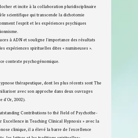
cher et incite à la collaboration pluridisciplinaire
e scientifique qui transcende la dichotomie
comment l'esprit et les expériences psychiques
tionnisme.
uces à ADN et souligne l'importance des résultats
s expériences spirituelles dites « numineuses ».
ns ce contexte psychogénomique.
'hypnose thérapeutique, dont les plus récents sont The
miliariser avec son approche dans deux ouvrages
e d'Or, 2002).
tstanding Contributions to thé Field of Psychothe-
r Excellence in Teaching Clinical Hypnosis » avec la
nose clinique, il a élevé la barre de l'excellence
 les lettres et les traditions spirituelles».