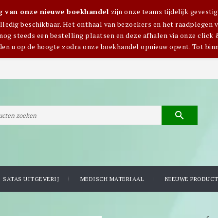
ng van onze nieuwe boekhandel
zijn onze teams tijdelijk gevest
olledig beschikbaar. Het onthaal van bezoekers en het raadplegen van
nog steeds een bestelling plaatsen en deze afhalen via onze click 
den u op de hoogte zodra onze boekhandel opnieuw opent. Tot bin

SATAS UITGEVERIJ
MEDISCH MATERIAAL
NIEUWE PRODUC