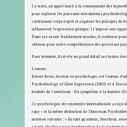
Ce texte, un appel lancé à la communauté des hypnothéra
pour explorer les puissants mécanismes psychobiologi
cartésienne corps/esprit et esquisse les principes de
influencent l'expression génique. 11 impose une rigue
Dans ces essais fraîchement moulus, il condense pour
obtenus pour notre compréhension des processus psychi
Pour terminer, il révèle en grand détail ses toutes d
L'auteur :
Ernest Rossi, docteur en psychologie, est l'auteur d'u
Psychobiology of Gène Expression (2002) et A Discour
traduits de l'américain : Du symptôme à la lumière (Ed
Ce psychologue de renommée internationale a reçu de 
rapy » et la même distinction de l'American Psychother
mention suivante : « En tant qu'auteur, chercheur, ensei
scienti-shy;fique pour l'optimisation de la performance 