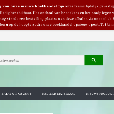
ng van onze nieuwe boekhandel
zijn onze teams tijdelijk gevest
olledig beschikbaar. Het onthaal van bezoekers en het raadplegen van
nog steeds een bestelling plaatsen en deze afhalen via onze click 
den u op de hoogte zodra onze boekhandel opnieuw opent. Tot bin

SATAS UITGEVERIJ
MEDISCH MATERIAAL
NIEUWE PRODUC