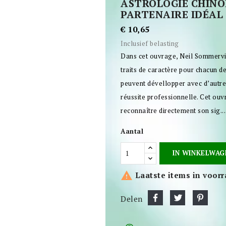
ASTROLOGIE CHINOI
PARTENAIRE IDÉAL 
€ 10,65
Inclusief belasting
Dans cet ouvrage, Neil Sommervill
traits de caractère pour chacun de
peuvent dévellopper avec d’autres
réussite professionnelle. Cet ouv
reconnaître directement son sig...
Aantal
IN WINKELWAG

Laatste items in voor
Delen