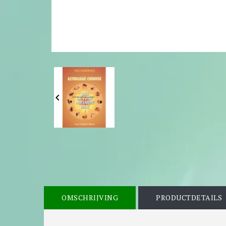

OMSCHRIJVING
PRODUCTDETAILS