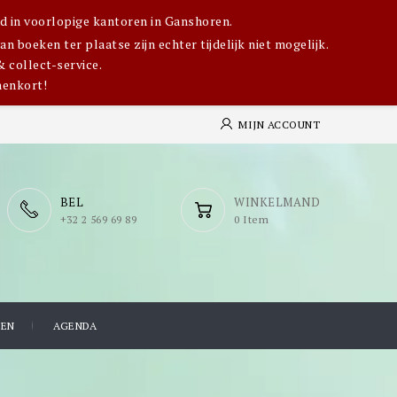
igd in voorlopige kantoren in Ganshoren.
 boeken ter plaatse zijn echter tijdelijk niet mogelijk.
& collect-service.
nenkort!
MIJN ACCOUNT
BEL
WINKELMAND
​+32 2 569 69 89
0 Item
TEN
AGENDA