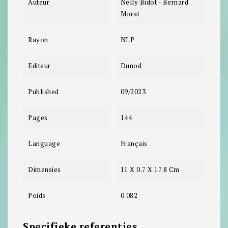
Auteur
Nelly Bidot - Bernard
Morat
Rayon
NLP
Editeur
Dunod
Published
09/2023
Pages
144
Language
Français
Dimensies
11 X 0.7 X 17.8 Cm
Poids
0.082
Specifieke referenties