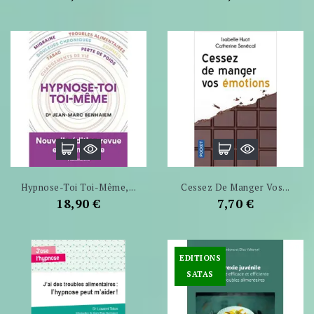
Hypnose-Toi Toi-Même,...
Cessez De Manger Vos...
Prix
Prix
18,90 €
7,70 €
EDITIONS
SATAS