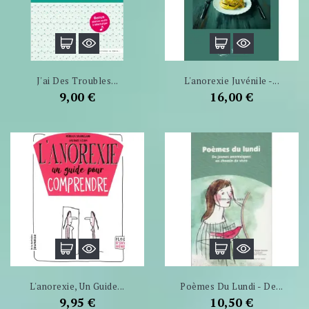
J'ai Des Troubles...
L'anorexie Juvénile -...
Prix
Prix
9,00 €
16,00 €
L'anorexie, Un Guide...
Poèmes Du Lundi - De...
Prix
Prix
9,95 €
10,50 €