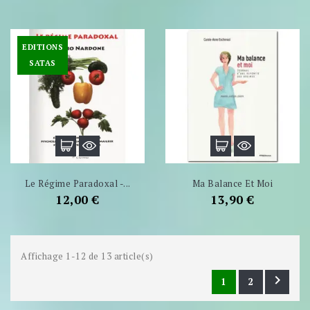
EDITIONS
SATAS
Le Régime Paradoxal -...
Ma Balance Et Moi
Prix
Prix
12,00 €
13,90 €
Affichage 1-12 de 13 article(s)

1
2