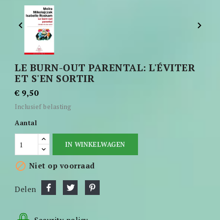


LE BURN-OUT PARENTAL: L'ÉVITER
ET S'EN SORTIR
€ 9,50
Inclusief belasting
Aantal
IN WINKELWAGEN

Niet op voorraad
Delen