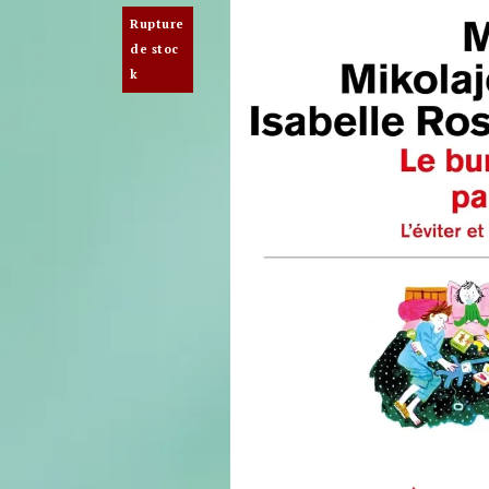
Rupture
de stoc
k