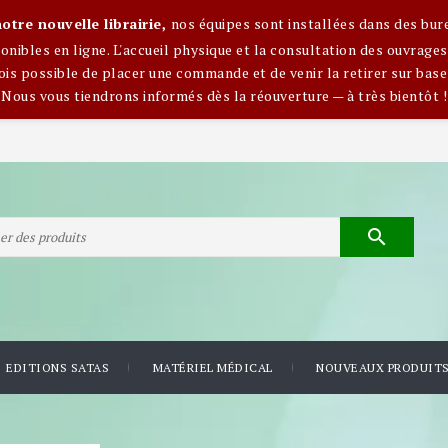
otre nouvelle librairie,
nos équipes sont installées dans des bur
nibles en ligne. L'accueil physique et la consultation des ouvra
ois possible de placer une commande et de venir la retirer sur base
Nous vous tiendrons informés dès la réouverture — à très bientôt !

EDITIONS SATAS
MATÉRIEL MÉDICAL
NOUVEAUX PRODUIT