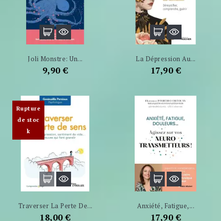
Joli Monstre: Un...
La Dépression Au...
Prix
Prix
9,90 €
17,90 €
Rupture
de stoc
k
Traverser La Perte De...
Anxiété, Fatigue,...
Prix
Prix
18,00 €
17,90 €