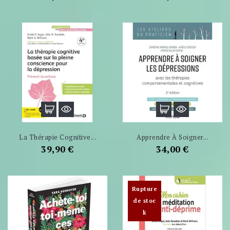
La Thérapie Cognitive...
Apprendre À Soigner...
Prix
Prix
39,90 €
34,00 €
Rupture
de stoc
k