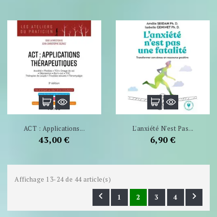
ACT : Applications...
L'anxiété N'est Pas...
Prix
Prix
43,00 €
6,90 €
Affichage 13-24 de 44 article(s)


1
2
3
4