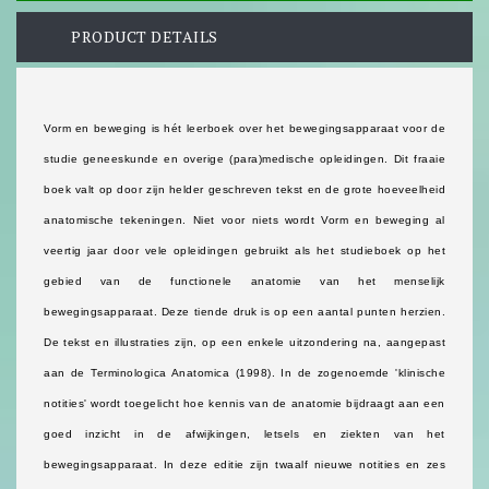
PRODUCT DETAILS
Vorm en beweging is hét leerboek over het bewegingsapparaat voor de
studie geneeskunde en overige (para)medische opleidingen. Dit fraaie
boek valt op door zijn helder geschreven tekst en de grote hoeveelheid
anatomische tekeningen. Niet voor niets wordt Vorm en beweging al
veertig jaar door vele opleidingen gebruikt als het studieboek op het
gebied van de functionele anatomie van het menselijk
bewegingsapparaat. Deze tiende druk is op een aantal punten herzien.
De tekst en illustraties zijn, op een enkele uitzondering na, aangepast
aan de Terminologica Anatomica (1998). In de zogenoemde 'klinische
notities' wordt toegelicht hoe kennis van de anatomie bijdraagt aan een
goed inzicht in de afwijkingen, letsels en ziekten van het
bewegingsapparaat. In deze editie zijn twaalf nieuwe notities en zes