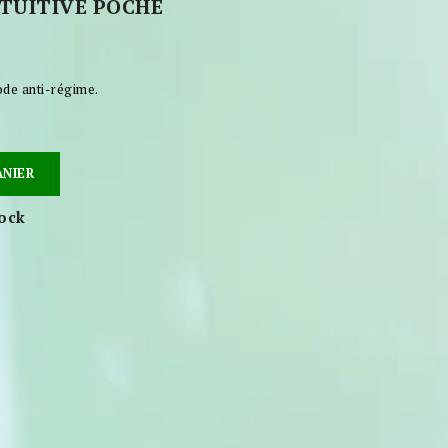
NTUITIVE POCHE
ode anti-régime.
ANIER
tock