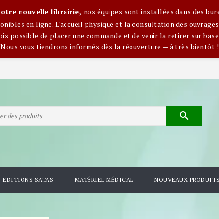
otre nouvelle librairie,
nos équipes sont installées dans des bur
nibles en ligne. L'accueil physique et la consultation des ouvra
ois possible de placer une commande et de venir la retirer sur base
Nous vous tiendrons informés dès la réouverture — à très bientôt !

EDITIONS SATAS
MATÉRIEL MÉDICAL
NOUVEAUX PRODUIT