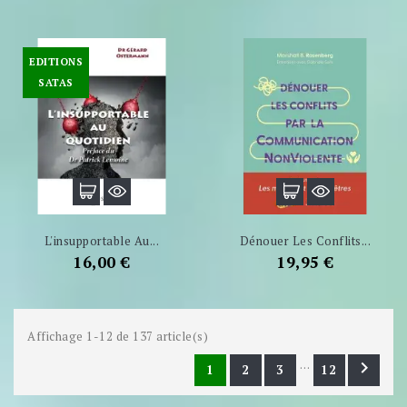
EDITIONS
SATAS
L'insupportable Au...
Dénouer Les Conflits...
Prix
Prix
16,00 €
19,95 €
Affichage 1-12 de 137 article(s)
…

1
2
3
12