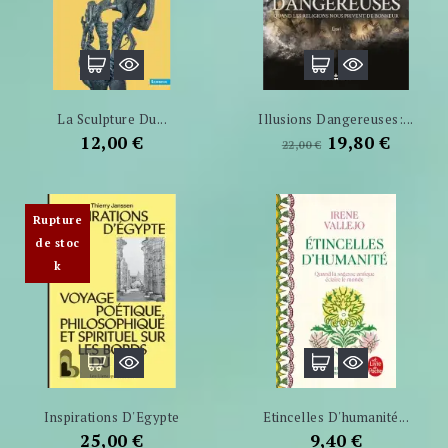
La Sculpture Du...
Illusions Dangereuses:...
Prix
Prix
Prix
12,00 €
19,80 €
22,00 €
de
base
Rupture
de stoc
k
Inspirations D'Egypte
Etincelles D'humanité...
Prix
Prix
25,00 €
9,40 €