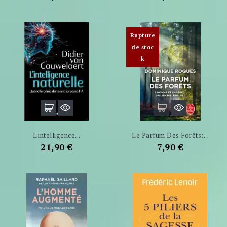
Rupture
de stoc
k
L'intelligence...
Le Parfum Des Forêts:...
Prix
Prix
21,90 €
7,90 €