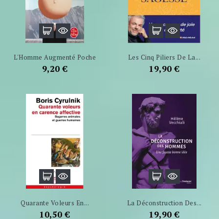
L'Homme Augmenté Poche
Les Cinq Piliers De La...
Prix
Prix
9,20 €
19,90 €
Quarante Voleurs En...
La Déconstruction Des...
Prix
Prix
10,50 €
19,90 €