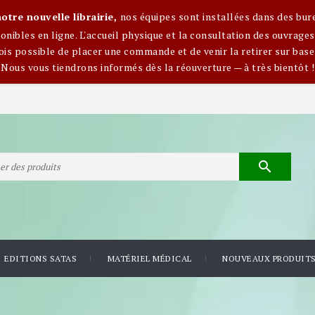
otre nouvelle librairie,
nos équipes sont installées dans des bur
nibles en ligne. L'accueil physique et la consultation des ouvra
ois possible de placer une commande et de venir la retirer sur base
Nous vous tiendrons informés dès la réouverture — à très bientôt !

EDITIONS SATAS
MATÉRIEL MÉDICAL
NOUVEAUX PRODUIT