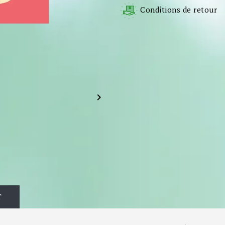
Conditions de retour

T