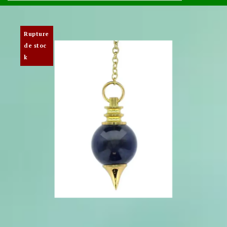
Rupture
de stoc
k