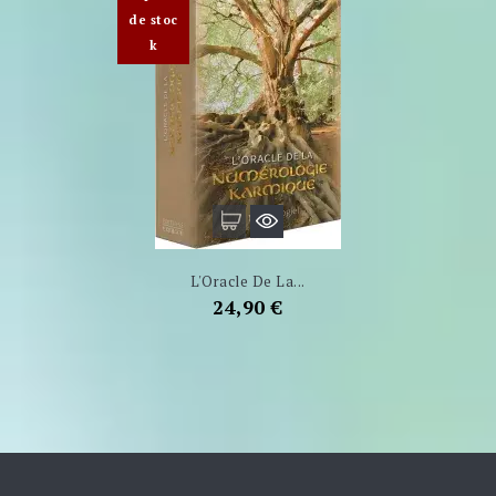
de stoc
k
L'Oracle De La...
Prix
24,90 €