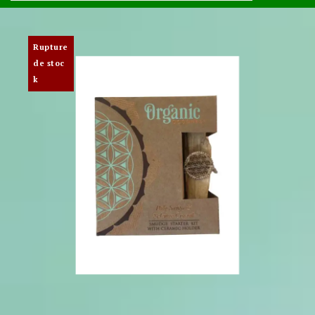
Rupture
de stoc
k