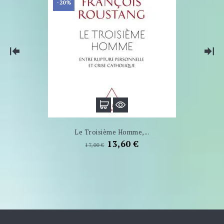
-20%
Le Troisième Homme,...
Prix
Prix
13,60 €
17,00 €
de
base