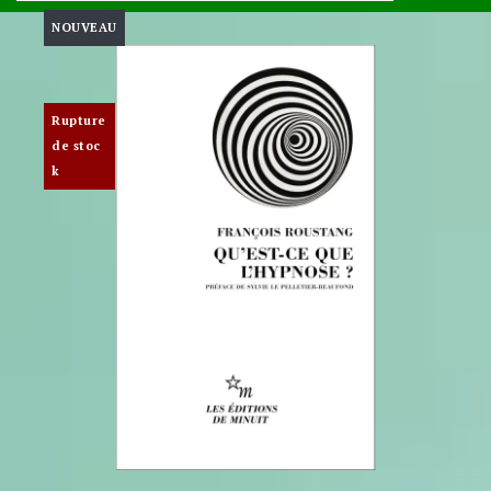
NOUVEAU
Rupture
de stoc
k