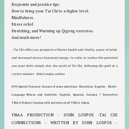
Keypoints and practice tips.
How to bring your Tai Chi to a higher level.
Mindfulness.
Stress relief.
Stretching, and Warming up Qigong exercises.
And much more!
- Tai Chi offers you prospects of better health and vitality, peace of mind,
and increased stores of personal energy. In order to realize this potential
you must delve deeply into the world of Tai Chi, following the path in a
correct manner. -
John Loupos, author
DVD Special Features:
Dozens of scene selections- Narration: English - Multi-
Language Menus and Subtitles: English, Spanish, German ? Interactive
YMAA Product Catalog with previews of all YMAA videos.
YMAA PRODUCTION - JOHN LOUPOS -TAI CHI
CONNECTIONS - WRITTEN BY JOHN LOUPOS -