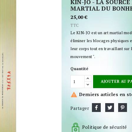
KIN-JO - LA SOURC
MARTIAL DU BONH
25,00 €
TTC
Le KIN-JO est un art martial mode
éliminer les blocages physiques 
leur corps tout en travaillant sur l
mouvement ".
Quantité
AJOUTER AU P

Derniers articles en s
Partager
Politique de sécurité