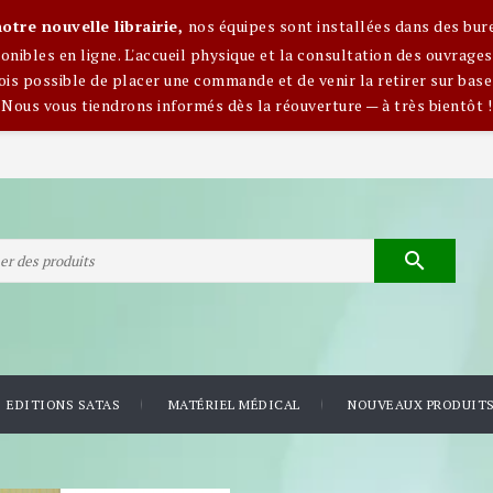
otre nouvelle librairie,
nos équipes sont installées dans des bur
nibles en ligne. L'accueil physique et la consultation des ouvra
ois possible de placer une commande et de venir la retirer sur base
Nous vous tiendrons informés dès la réouverture — à très bientôt !

EDITIONS SATAS
MATÉRIEL MÉDICAL
NOUVEAUX PRODUIT