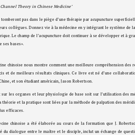
d Channel Theory in Chinese Medicine"
 tomberont pas dans le piège d’une thérapie par acupuncture superficiell
urs collègues. Donnez vie à la médecine en y intégrant le système de la
rique. Le champ de l’acupuncture doit continuer à se développer et à gran
e ses bases».
cine chinoise nous montre comment une meilleure compréhension des rel
 et de meilleurs résultats cliniques. Ce livre est né d’une collaborati
hine, et son étudiant américain, Jason Robertson.
sur les organes et leur physiologie de base soit sur l’utilisation des mér
a théorie et la pratique sont liées par la méthode de palpation des méri
lus efficaces.
ecine chinoise a été élaborée au cours de la formation que J. Robertso
é du dialogue entre le maître et le disciple, inclut un échange de quest