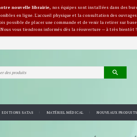
otre nouvelle librairie,
nos équipes sont installées dans des bur
nibles en ligne. L'accueil physique et la consultation des ouvra
ois possible de placer une commande et de venir la retirer sur base
Nous vous tiendrons informés dès la réouverture — à très bientôt !

EDITIONS SATAS
MATÉRIEL MÉDICAL
NOUVEAUX PRODUIT