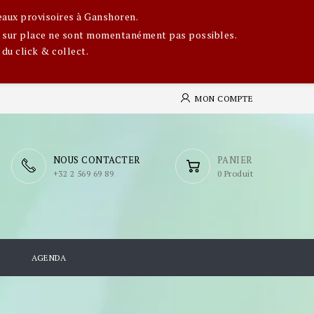
eaux provisoires à Ganshoren.
ges sur place ne sont momentanément pas possibles.
 du click & collect.
MON COMPTE
NOUS CONTACTER
PANIER
​+32 2 569 69 89
0 Produit
S
AGENDA