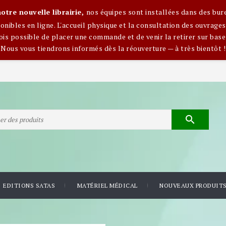
otre nouvelle librairie,
nos équipes sont installées dans des bur
nibles en ligne. L'accueil physique et la consultation des ouvra
ois possible de placer une commande et de venir la retirer sur base
Nous vous tiendrons informés dès la réouverture — à très bientôt !

EDITIONS SATAS
MATÉRIEL MÉDICAL
NOUVEAUX PRODUIT