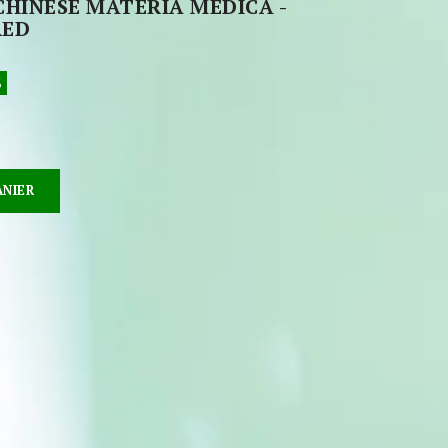
CHINESE MATERIA MEDICA -
RED
%
ANIER