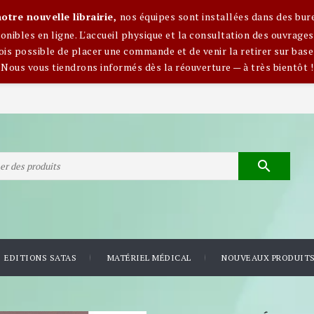
otre nouvelle librairie,
nos équipes sont installées dans des bur
nibles en ligne. L'accueil physique et la consultation des ouvra
ois possible de placer une commande et de venir la retirer sur base
Nous vous tiendrons informés dès la réouverture — à très bientôt !

EDITIONS SATAS
MATÉRIEL MÉDICAL
NOUVEAUX PRODUIT