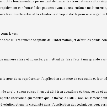
les outils fondamentaux permettant de traiter les traumatismes dits «s
re rapidement confronté à des patients ayant eu une enfance malheureuse
révélées insuffisantes et la situation est trop instable pour envisager 
s complexes:
 modèle du Traitement Adaptatif de l’Information, et décrit les points c
és de manière claire et nuancée, permettant de faire face à une grande v
au lecteur de se représenter l’application concrète de ces outils et leur a
onde anglo-saxon puisqu’il en est déjà à sa deuxième édition, revue et a
érapeute chevronné qui montre que la thérapie EMDR, non seulement peut
e évolution et que la créativité dans l’application des techniques peut s