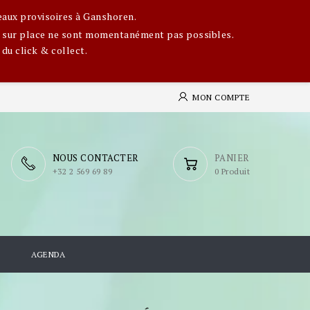
eaux provisoires à Ganshoren.
ges sur place ne sont momentanément pas possibles.
 du click & collect.
MON COMPTE
NOUS CONTACTER
PANIER
​+32 2 569 69 89
0 Produit
S
AGENDA