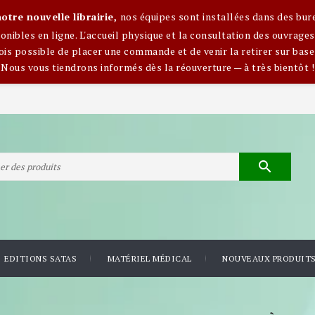
otre nouvelle librairie,
nos équipes sont installées dans des bur
nibles en ligne. L'accueil physique et la consultation des ouvra
ois possible de placer une commande et de venir la retirer sur base
Nous vous tiendrons informés dès la réouverture — à très bientôt !

EDITIONS SATAS
MATÉRIEL MÉDICAL
NOUVEAUX PRODUIT