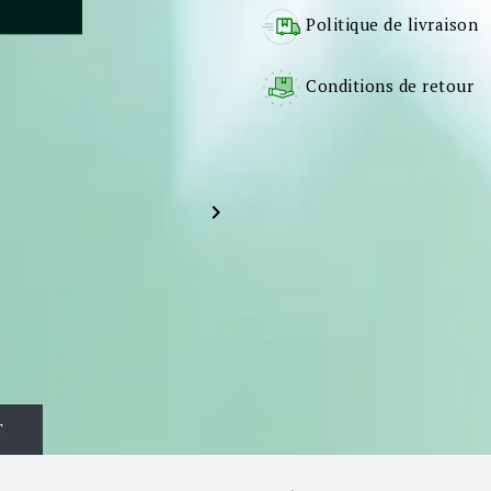
Politique de livraison
Conditions de retour

T