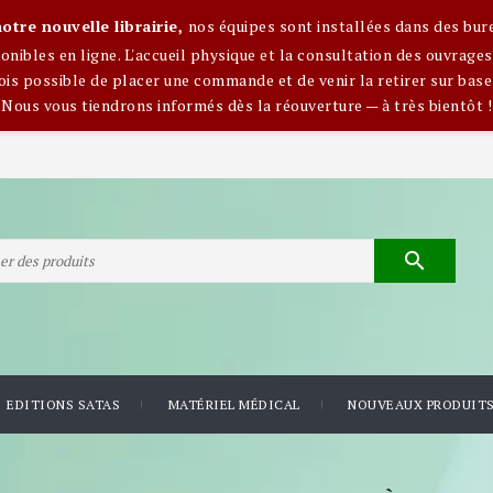
otre nouvelle librairie,
nos équipes sont installées dans des bur
nibles en ligne. L'accueil physique et la consultation des ouvra
ois possible de placer une commande et de venir la retirer sur base
Nous vous tiendrons informés dès la réouverture — à très bientôt !

EDITIONS SATAS
MATÉRIEL MÉDICAL
NOUVEAUX PRODUIT