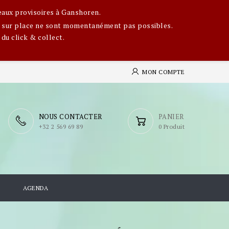
eaux provisoires à Ganshoren.
ges sur place ne sont momentanément pas possibles.
 du click & collect.
MON COMPTE
NOUS CONTACTER
PANIER
​+32 2 569 69 89
0 Produit
S
AGENDA