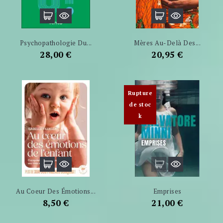
Psychopathologie Du...
Mères Au-Delà Des...
Prix
Prix
28,00 €
20,95 €
Rupture
de stoc
k
Au Coeur Des Émotions...
Emprises
Prix
Prix
8,50 €
21,00 €