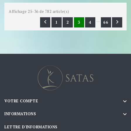
Affichage 25-36 de 782 article(s)
…


1
2
3
4
66

VOTRE COMPTE

INFORMATIONS
LETTRE D'INFORMATIONS